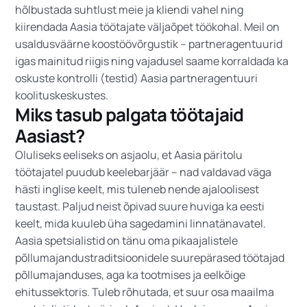
hõlbustada suhtlust meie ja kliendi vahel ning
kiirendada Aasia töötajate väljaõpet töökohal. Meil on
usaldusväärne koostöövõrgustik – partneragentuurid
igas mainitud riigis ning vajadusel saame korraldada ka
oskuste kontrolli (testid) Aasia partneragentuuri
koolituskeskustes.
Miks tasub palgata töötajaid
Aasiast?
Oluliseks eeliseks on asjaolu, et Aasia päritolu
töötajatel puudub keelebarjäär – nad valdavad väga
hästi inglise keelt, mis tuleneb nende ajaloolisest
taustast. Paljud neist õpivad suure huviga ka eesti
keelt, mida kuuleb üha sagedamini linnatänavatel.
Aasia spetsialistid on tänu oma pikaajalistele
põllumajandustraditsioonidele suurepärased töötajad
põllumajanduses, aga ka tootmises ja eelkõige
ehitussektoris. Tuleb rõhutada, et suur osa maailma