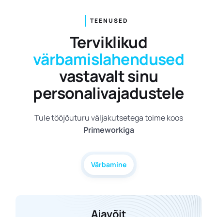
TEENUSED
Terviklikud
värbamislahendused
vastavalt sinu
personalivajadustele
Tule tööjõuturu väljakutsetega toime koos
Primeworkiga
Värbamine
Ajavõit