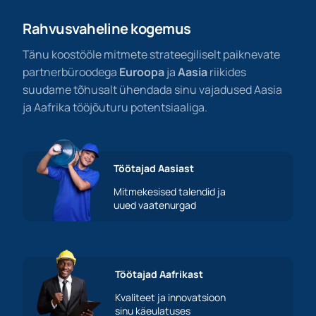
Rahvusvaheline kogemus
Tänu koostööle mitmete strateegiliselt paiknevate
partnerbüroodega
Euroopa
ja
Aasia
riikides
suudame tõhusalt ühendada sinu vajadused Aasia
ja Aafrika tööjõuturu potentsiaaliga.
Töötajad Aasiast
Mitmekesised talendid ja
uued vaatenurgad
Töötajad Aafrikast
Kvaliteet ja innovatsioon
sinu käeulatuses