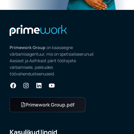
Primework Group
on kaasaegne
värbamisagentuur, mis on spetsialiseerunud
Aasiast ja Aafrikast pärit töötajate
värbamisele, pakkudes
töövahendusteenuseid.
Primework Group.pdf
Kasulikud lingid