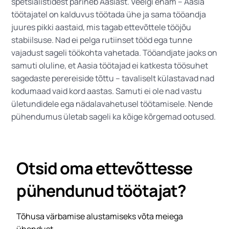
spetsialistidest pärineb Aasiast. Veelgi enam – Aasia
töötajatel on kalduvus töötada ühe ja sama tööandja
juures pikki aastaid, mis tagab ettevõttele tööjõu
stabiilsuse. Nad ei pelga rutiinset tööd ega tunne
vajadust sageli töökohta vahetada. Tööandjate jaoks on
samuti oluline, et Aasia töötajad ei katkesta töösuhet
sagedaste perereiside tõttu – tavaliselt külastavad nad
kodumaad vaid kord aastas. Samuti ei ole nad vastu
ületundidele ega nädalavahetusel töötamisele. Nende
pühendumus ületab sageli ka kõige kõrgemad ootused.
Otsid oma ettevõttesse
pühendunud töötajat?
Tõhusa värbamise alustamiseks võta meiega