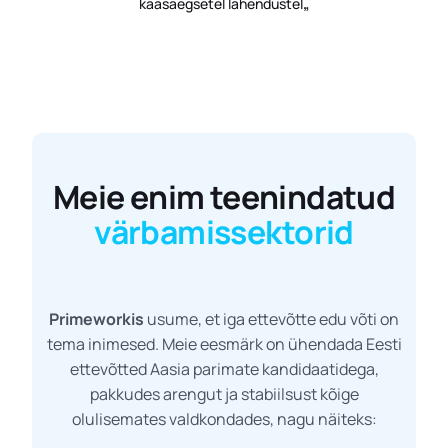
kaasaegsetel lahendustel
„
Meie enim teenindatud
värbamissektorid
Primeworkis
usume, et iga ettevõtte edu võti on
tema inimesed. Meie eesmärk on ühendada Eesti
ettevõtted Aasia parimate kandidaatidega,
pakkudes arengut ja stabiilsust kõige
olulisemates valdkondades, nagu näiteks: