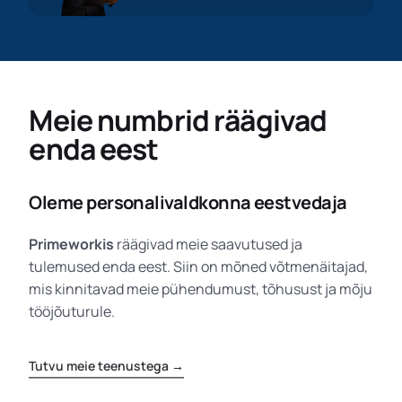
Meie numbrid räägivad
enda eest
Oleme personalivaldkonna eestvedaja
Primeworkis
räägivad meie saavutused ja
tulemused enda eest. Siin on mõned võtmenäitajad,
mis kinnitavad meie pühendumust, tõhusust ja mõju
tööjõuturule.
Tutvu meie teenustega →