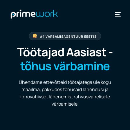
#1 VÄRBAMISAGENTUUR EESTIS
Töötajad Aasiast -
tõhus värbamine
RIIGID
Ühendame ettevõtteid töötajatega üle kogu
maailma, pakkudes tõhusaid lahendusi ja
VAATA
innovatiivset lähenemist rahvusvahelisele
värbamisele.