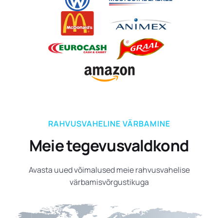
RAHVUSVAHELINE VÄRBAMINE
Meie tegevusvaldkond
Avasta uued võimalused meie rahvusvahelise
värbamisvõrgustikuga