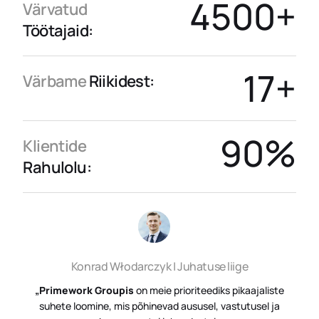
4500
+
Värvatud
Töötajaid:
17
+
Värbame
Riikidest:
90
%
Klientide
Rahulolu:
Konrad Włodarczyk | Juhatuse liige
„
Primework Groupis
on meie prioriteediks pikaajaliste
suhete loomine, mis põhinevad aususel, vastutusel ja