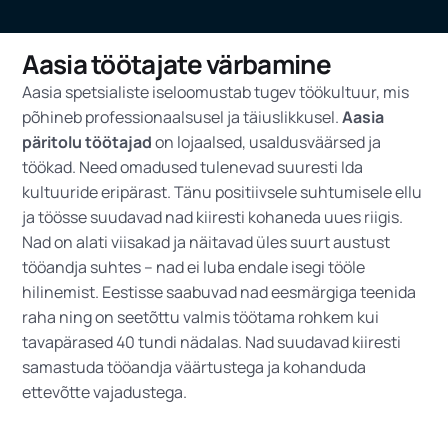
Aasia töötajate värbamine
Aasia spetsialiste iseloomustab tugev töökultuur, mis
põhineb professionaalsusel ja täiuslikkusel.
Aasia
päritolu töötajad
on lojaalsed, usaldusväärsed ja
töökad. Need omadused tulenevad suuresti Ida
kultuuride eripärast. Tänu positiivsele suhtumisele ellu
ja töösse suudavad nad kiiresti kohaneda uues riigis.
Nad on alati viisakad ja näitavad üles suurt austust
tööandja suhtes – nad ei luba endale isegi tööle
hilinemist. Eestisse saabuvad nad eesmärgiga teenida
raha ning on seetõttu valmis töötama rohkem kui
tavapärased 40 tundi nädalas. Nad suudavad kiiresti
samastuda tööandja väärtustega ja kohanduda
ettevõtte vajadustega.