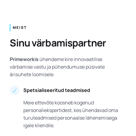
MEIST
Sinu värbamispartner
Primeworkis
ühendame kire innovaatilise
värbamise vastu ja pühendumuse püsivate
ärisuhete loomisele.
Spetsialiseeritud teadmised
Meie ettevõte koosneb kogenud
personaliekspertidest, kes ühendavad oma
turuteadmised personaalse lähenemisega
igale kliendile.