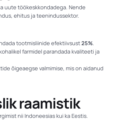
RO
eda uute töökeskkondadega. Nende
primeworkgroup.ro
dus, ehitus ja teenindussektor.
BG
primework.bg
AL
dada tootmisliinide efektiivsust
25%
.
primework.al
ohalikel farmidel parandada kvaliteeti ja
FI
primework.fi
ektide õigeaegse valmimise, mis on aidanud
SE
primeworkgroup.se
GR
lik raamistik
primework.gr
MT
gimist nii Indoneesias kui ka Eestis.
primework.mt
MK
primework.mk