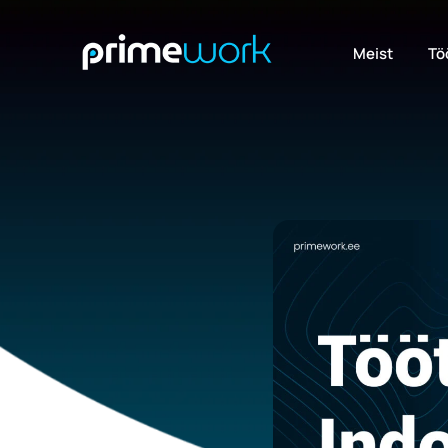
Meist
Tö