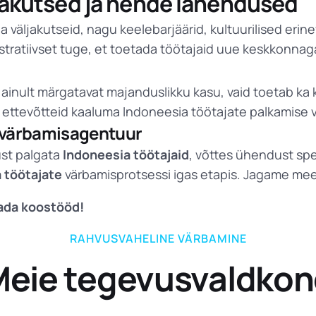
ljakutsed ja nende lahendused
a väljakutseid, nagu keelebarjäärid, kultuurilised er
istratiivset tuge, et toetada töötajaid uue keskkonna
 ainult märgatavat majanduslikku kasu, vaid toetab ka 
 ettevõtteid kaaluma Indoneesia töötajate palkamise 
i värbamisagentuur
ust palgata
Indoneesia töötajaid
, võttes ühendust sp
 töötajate
värbamisprotsessi igas etapis. Jagame meele
tada koostööd!
RAHVUSVAHELINE VÄRBAMINE
eie tegevusvaldko