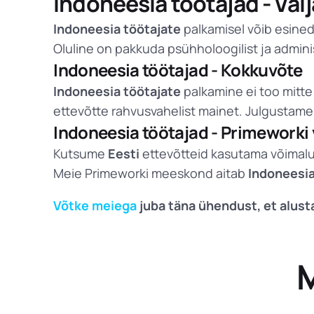
Indoneesia töötajad - Vä
Indoneesia töötajate
palkamisel võib esined
Oluline on pakkuda psühholoogilist ja admin
Indoneesia töötajad - Kokkuvõte
Indoneesia töötajate
palkamine ei too mitte
ettevõtte rahvusvahelist mainet. Julgustame
Indoneesia töötajad - Primework
Kutsume
Eesti
ettevõtteid kasutama võimal
Meie Primeworki meeskond aitab
Indoneesia
Võtke meiega
juba täna ühendust, et alus
M