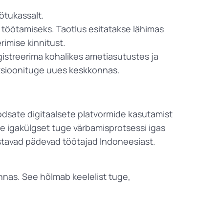
ötukassalt.
a töötamiseks. Taotlus esitatakse lähimas
imise kinnitust.
istreerima kohalikes ametiasutustes ja
atsioonituge uues keskkonnas.
sate digitaalsete platvormide kasutamist
e igakülgset tuge värbamisprotsessi igas
stavad pädevad töötajad Indoneesiast.
onnas. See hõlmab keelelist tuge,