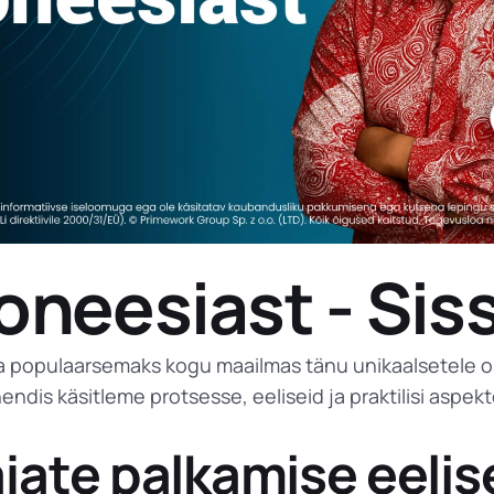
Põllumajandus
Töötajad Indoneesiast
IT ja telekommunika
Töötajad Sri Lankalt
oneesiast - Sis
populaarsemaks kogu maailmas tänu unikaalsetele osk
endis käsitleme protsesse, eeliseid ja praktilisi aspe
jate palkamise eeli