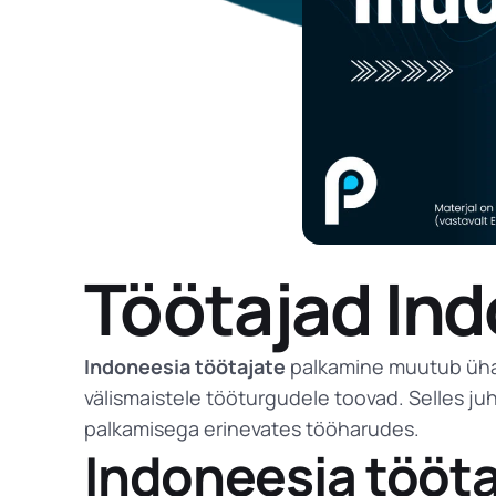
Töötajad Ind
Indoneesia töötajate
palkamine muutub üha 
välismaistele tööturgudele toovad. Selles juh
palkamisega erinevates tööharudes.
Indoneesia tööta