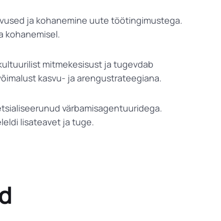
inevused ja kohanemine uute töötingimustega.
ga kohanemisel.
kultuurilist mitmekesisust ja tugevdab
võimalust kasvu- ja arengustrateegiana.
etsialiseerunud värbamisagentuuridega.
ldi lisateavet ja tuge.
nd