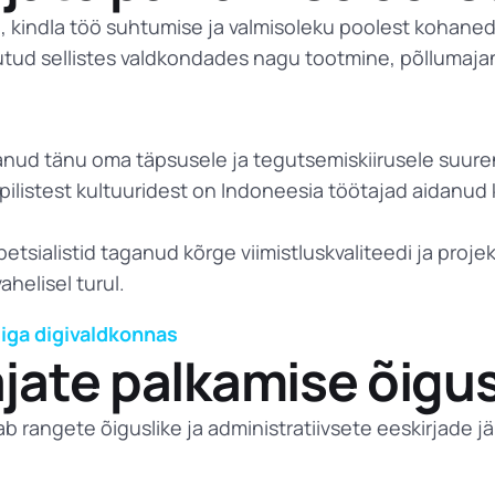
 kindla töö suhtumise ja valmisoleku poolest kohan
tud sellistes valdkondades nagu tootmine, põllumajan
nud tänu oma täpsusele ja tegutsemiskiirusele suuren
ilistest kultuuridest on Indoneesia töötajad aidanud k
etsialistid taganud kõrge viimistluskvaliteedi ja proj
helisel turul.
iga digivaldkonnas
jate palkamise õigus
 rangete õiguslike ja administratiivsete eeskirjade jär