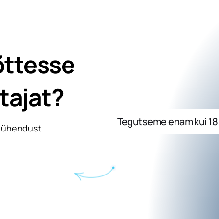
õttesse
tajat?
Tegutseme enam kui 18 E
 ühendust.