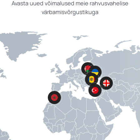
Avasta uued võimalused meie rahvusvahelise
värbamisvõrgustikuga