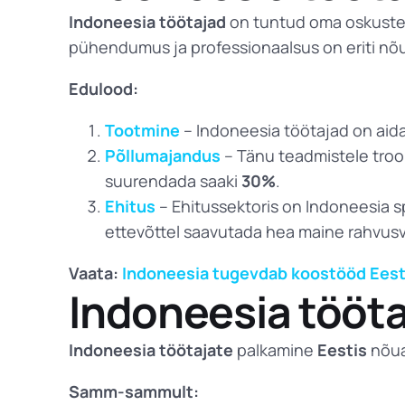
Indoneesia töötajad
on tuntud oma oskuste,
pühendumus ja professionaalsus on eriti nõu
Edulood:
Tootmine
– Indoneesia töötajad on aida
Põllumajandus
– Tänu teadmistele troop
suurendada saaki
30%
.
Ehitus
– Ehitussektoris on Indoneesia sp
ettevõttel saavutada hea maine rahvusva
Vaata:
Indoneesia tugevdab koostööd Eest
Indoneesia tööta
Indoneesia töötajate
palkamine
Eestis
nõuab
Samm-sammult: