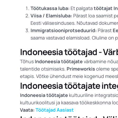
Töötukassa luba:
Et palgata
töötajat I
Viisa / Elamisluba:
Pärast loa saamist pe
Eesti välisesinduses. Nõutavad dokumen
Immigratsiooniprotseduurid:
Pärast
Ee
saama vastavad elamisload. Oluline on p
Indoneesia töötajad - Vär
Tõhus
Indoneesia töötajate
värbamine nõua
talentide otsimiseks.
Primeworkis
oleme spet
etapis. Võtke ühendust meie kogenud meesko
Indoneesia töötajate int
Indoneesia töötajate
kultuuriline integrats
kultuurikoolitusi ja kaasava töökeskkonna loo
Vaata:
Töötajad Aasiast