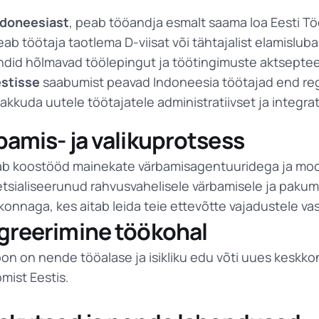
ndoneesiast
, peab tööandja esmalt saama loa Eesti Tö
ab töötaja taotlema D-viisat või tähtajalist elamislub
did hõlmavad töölepingut ja töötingimuste aktsepteer
stisse
saabumist peavad Indoneesia töötajad end reg
akkuda uutele töötajatele administratiivset ja integr
bamis- ja valikuprotsess
b koostööd mainekate värbamisagentuuridega ja mood
sialiseerunud rahvusvahelisele värbamisele ja pakum
nnaga, kes aitab leida teie ettevõtte vajadustele va
egreerimine töökohal
ioon on nende tööalase ja isikliku edu võti uues keskk
mist Eestis.