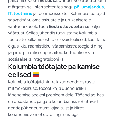
palkamise vastu
Eestis
kasvanud. See trend on eriti
märgatav sellistes sektorites nagu
põllumajandus
,
IT
,
tootmine
ja teenindussektor. Kolumbia töötajad
saavad tänu oma oskustele ja unikaalsetele
vaatenurkadele tuua
Eesti ettevõtetesse
palju
väärtust. Selles juhendis tutvustame Kolumbia
töötajate palkamisest tulenevaid eeliseid, käsitleme
õiguslikku raamistikku, värbamisstrateegiaid ning
jagame praktilisi näpunäiteid kultuuriliseks ja
sotsiaalseks integratsiooniks.
Kolumbia töötajate palkamise
eelised
Kolumbia töötajaid hinnatakse nende oskuste
mitmekesisuse, tööeetika ja uuendusliku
lähenemise poolest probleemidele. Tööandjad, kes
on otsustanud palgata kolumbialasi, rõhutavad
nende pühendumust, lojaalsust ja kiiret
kohanemisvõimet uute tingimustega.