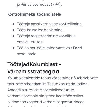
ja Piirivalveametist (PPA).
Kontrollnimekiri tööandjatele:
Töötaja passi kehtivuse kontrollimine.
Töötukassa loa hankimine.
Töötaja registreerimine kohalikus
omavalitsuses.
Töölepingu sõlmimine vastavalt
Eesti
seadustele.
Töötajad Kolumbiast –
Värbamisstrateegiad
Kolumbia talentide tõhus värbamine nõuab sobivate
taktikate rakendamist. Tasub kasutada Ladina-
Ameerika turgudele spetsialiseerunud
värbamisportaale ning teha koostööd selles
piirkonnas kogenud värbamisagentuuridega.