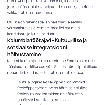
Primework pakub abi värbamisel, tagades
juurdepääsu laiale kandidaatide baasile ja toetades
valikuprotsessi läbiviimisel.
Oluline on rakendada läbipaistvaid ja eetilisi
värbamistavasid, et meelitada ligi parimaid
kandidaate ja luua usaldust.
Kolumbia töötajad - Kultuurilise ja
sotsiaalse integratsiooni
hõlbustamine
Kolumbia töötajate integreerimine
Eestis
on nende
tööalase ja isikliku edu võti. Siin on mõned praktilised
nõuanded, kuidas seda protsessi lihtsustada:
Eesti ja inglise keele õppeprogrammid
:
Keeleõppe toetamine on äärmiselt oluline.
Keelekursuste korraldamine hõlbustab
igapäevast suhtlust ja sotsiaalset