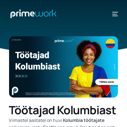
RIIGID
VAATA
Töötajad Kolumbiast
Viimastel aastatel on huvi
Kolumbia töötajate