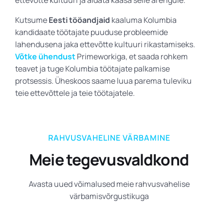
Kutsume
Eesti tööandjaid
kaaluma Kolumbia
kandidaate töötajate puuduse probleemide
lahendusena jaka ettevõtte kultuuri rikastamiseks.
Võtke ühendust
Primeworkiga, et saada rohkem
teavet ja tuge Kolumbia töötajate palkamise
protsessis. Üheskoos saame luua parema tuleviku
teie ettevõttele ja teie töötajatele.
RAHVUSVAHELINE VÄRBAMINE
Meie tegevusvaldkond
Avasta uued võimalused meie rahvusvahelise
värbamisvõrgustikuga