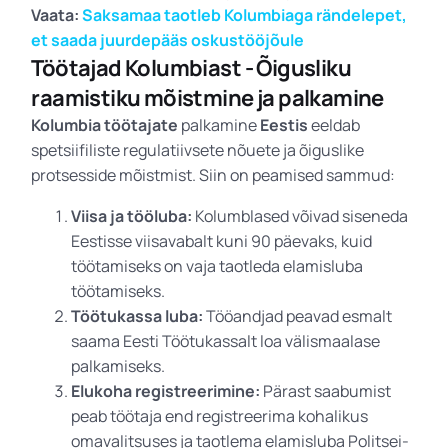
Vaata:
Saksamaa taotleb Kolumbiaga rändelepet,
et saada juurdepääs oskustööjõule
Töötajad Kolumbiast - Õigusliku
raamistiku mõistmine ja palkamine
Kolumbia töötajate
palkamine
Eestis
eeldab
spetsiifiliste regulatiivsete nõuete ja õiguslike
protsesside mõistmist. Siin on peamised sammud:
Viisa ja tööluba:
Kolumblased võivad siseneda
Eestisse viisavabalt kuni 90 päevaks, kuid
töötamiseks on vaja taotleda elamisluba
töötamiseks.
Töötukassa luba:
Tööandjad peavad esmalt
saama Eesti Töötukassalt loa välismaalase
palkamiseks.
Elukoha registreerimine:
Pärast saabumist
peab töötaja end registreerima kohalikus
omavalitsuses ja taotlema elamisluba Politsei-