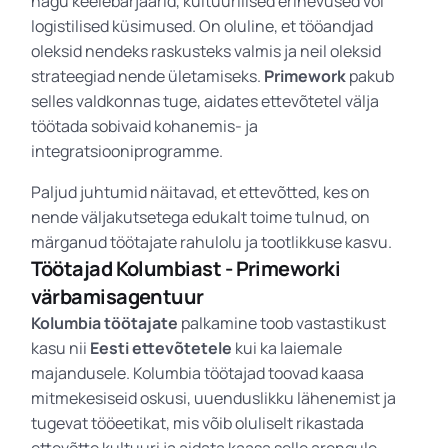
nagu keelebarjäärid, kultuurilised erinevused või
logistilised küsimused. On oluline, et tööandjad
oleksid nendeks raskusteks valmis ja neil oleksid
strateegiad nende ületamiseks.
Primework
pakub
selles valdkonnas tuge, aidates ettevõtetel välja
töötada sobivaid kohanemis- ja
integratsiooniprogramme.
Paljud juhtumid näitavad, et ettevõtted, kes on
nende väljakutsetega edukalt toime tulnud, on
märganud töötajate rahulolu ja tootlikkuse kasvu.
Töötajad Kolumbiast - Primeworki
värbamisagentuur
Kolumbia töötajate
palkamine toob vastastikust
kasu nii
Eesti ettevõtetele
kui ka laiemale
majandusele. Kolumbia töötajad toovad kaasa
mitmekesiseid oskusi, uuenduslikku lähenemist ja
tugevat tööeetikat, mis võib oluliselt rikastada
ettevõtte kultuuri ja aidata kaasa selle arengule.