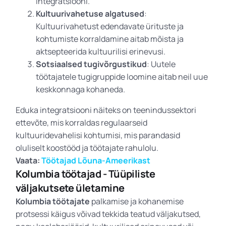
integratsiooni.
Kultuurivahetuse algatused
:
Kultuurivahetust edendavate ürituste ja
kohtumiste korraldamine aitab mõista ja
aktsepteerida kultuurilisi erinevusi.
Sotsiaalsed tugivõrgustikud
: Uutele
töötajatele tugigruppide loomine aitab neil uue
keskkonnaga kohaneda.
Eduka integratsiooni näiteks on teenindussektori
ettevõte, mis korraldas regulaarseid
kultuuridevahelisi kohtumisi, mis parandasid
oluliselt koostööd ja töötajate rahulolu.
Vaata:
Töötajad Lõuna-Ameerikast
Kolumbia töötajad - Tüüpiliste
väljakutsete ületamine
Kolumbia töötajate
palkamise ja kohanemise
protsessi käigus võivad tekkida teatud väljakutsed,